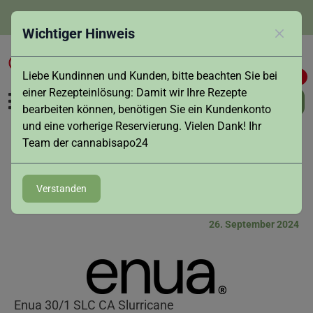
info@cannabisapo24.de
Wichtiger Hinweis
Schlies
Liebe Kundinnen und Kunden, bitte beachten Sie bei
0
0
einer Rezepteinlösung: Damit wir Ihre Rezepte
bearbeiten können, benötigen Sie ein Kundenkonto
und eine vorherige Reservierung. Vielen Dank! Ihr
Team der cannabisapo24
Neue Sorte
Verstanden
26. September 2024
Enua 30/1 SLC CA Slurricane