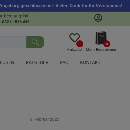
ugsburg geschlossen ist. Vielen Dank für Ihr Verständnis!
he Beratung:
Tel.
sen
0821 - 516 496
0
0
Merkzettel
Meine Reservierung
NLÖSEN
RATGEBER
FAQ
KONTAKT
3. Februar 2025