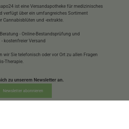
apo24 ist eine Versandapotheke für medizinisches
 verfügt über ein umfangreiches Sortiment
r Cannabisblüten und -extrakte.
Beratung - Online-Bestandsprüfung und
 - kostenfreier Versand
n wir Sie telefonisch oder vor Ort zu allen Fragen
is-Therapie.
sich zu unserem Newsletter an.
Newsletter abonnieren