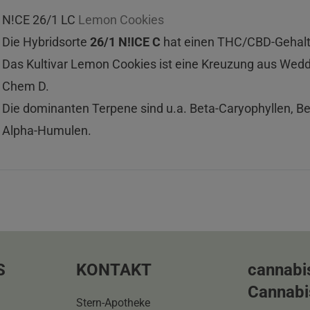
N!CE 26/1 LC
Lemon Cookies
Die Hybridsorte
26/1 N!ICE C
hat einen THC/CBD-Gehalt 
Das Kultivar Lemon Cookies ist eine Kreuzung aus Wedd
Chem D.
Die dominanten Terpene sind u.a. Beta-Caryophyllen, B
Alpha-Humulen.
S
KONTAKT
cannabi
Cannabi
Stern-Apotheke