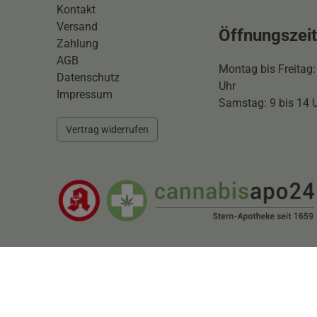
Kontakt
Versand
Öffnungszei
Zahlung
AGB
Montag bis Freitag:
Datenschutz
Uhr
Impressum
Samstag: 9 bis 14 
Vertrag widerrufen