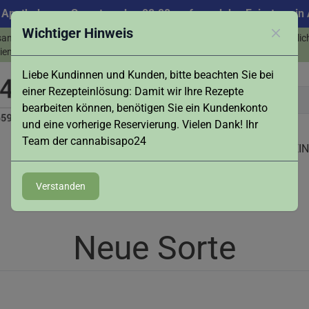
 Apotheke am Samstag, den 08.08. aufgrund des Feiertags in A
Wichtiger Hinweis
sand & Abholung -
Persönlic
Schlies
info@cannabisapo24.de
ienst in Augsburg
Liebe Kundinnen und Kunden, bitte beachten Sie bei
einer Rezepteinlösung: Damit wir Ihre Rezepte
bearbeiten können, benötigen Sie ein Kundenkonto
und eine vorherige Reservierung. Vielen Dank! Ihr
Team der cannabisapo24
NEWS
ZUBEHÖR
LIVE-BESTAND
REZEPT EI
Verstanden
Neue Sorte