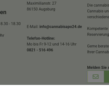
Maximilianstr. 27
Die cannabis
86150 Augsburg
ten
Cannabis und
verschiedene
 8.30 - 18.30
E-Mail:
info@cannabisapo24.de
Kompetente 
Reservierung
Uhr
Telefon-Hotline:
Mo bis Fr 9-12 und 14-16 Uhr
Gerne berate
0821 - 516 496
Ihrer Cannab
Melden Sie 