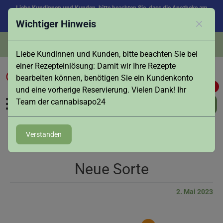
Liebe Kundinnen und Kunden, bitte beachten Sie, dass die Apotheke am
Samstag, den 08.08. aufgrund des Feiertags in Augsburg geschlossen ist.
Wichtiger Hinweis
Vielen Dank für Ihr Verständnis!
Schlies
info@cannabisapo24.de
Liebe Kundinnen und Kunden, bitte beachten Sie bei
einer Rezepteinlösung: Damit wir Ihre Rezepte
bearbeiten können, benötigen Sie ein Kundenkonto
0
0
und eine vorherige Reservierung. Vielen Dank! Ihr
Team der cannabisapo24
Verstanden
Neue Sorte
2. Mai 2023