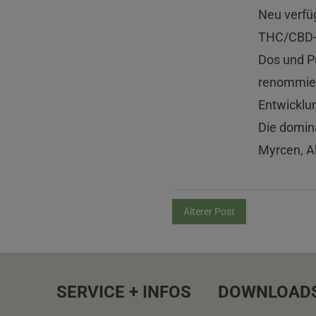
Neu verfü
THC/CBD-G
Dos und Pu
renommiert
Entwicklun
Die domina
Myrcen, A
Älterer Post
SERVICE + INFOS
DOWNLOAD