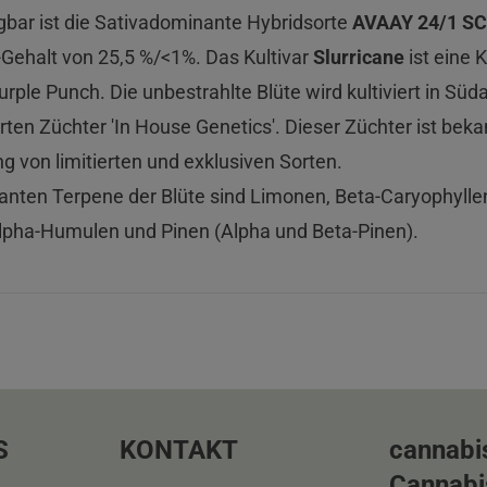
gbar ist die Sativadominante Hybridsorte
AVAAY 24/1 SC
ehalt von 25,5 %/<1%. Das Kultivar
Slurricane
ist eine 
rple Punch. Die unbestrahlte Blüte wird kultiviert in Süd
en Züchter 'In House Genetics'. Dieser Züchter ist bekan
g von limitierten und exklusiven Sorten.
nten Terpene der Blüte sind Limonen, Beta-Caryophyllen,
lpha-Humulen und Pinen (Alpha und Beta-Pinen).
S
KONTAKT
cannabi
Cannabi