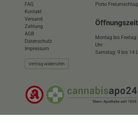
FAQ
Porto Freiumschlag
Kontakt
Versand
Öffnungszei
Zahlung
AGB
Montag bis Freitag:
Datenschutz
Uhr
Impressum
Samstag: 9 bis 14 
Vertrag widerrufen