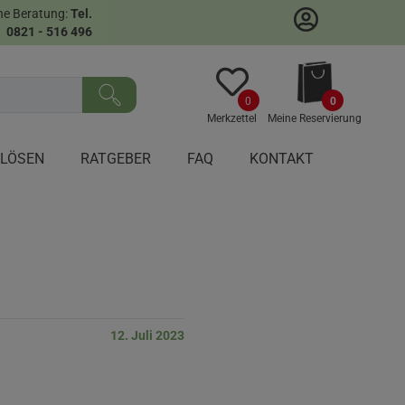
he Beratung:
Tel.
0821 - 516 496
sen
0
0
Merkzettel
Meine Reservierung
NLÖSEN
RATGEBER
FAQ
KONTAKT
12. Juli 2023