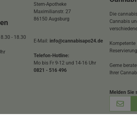
Stern-Apotheke
Maximilianstr. 27
Die cannabis
86150 Augsburg
ten
Cannabis und
verschiedene
 8.30 - 18.30
E-Mail:
info@cannabisapo24.de
Kompetente 
Reservierung
Uhr
Telefon-Hotline:
Mo bis Fr 9-12 und 14-16 Uhr
Gerne berate
0821 - 516 496
Ihrer Cannab
Melden Sie 