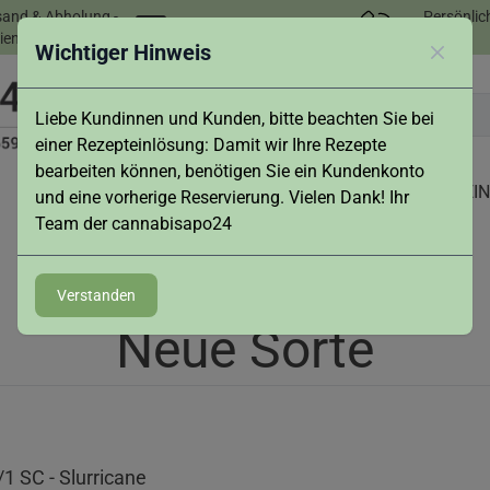
sand & Abholung -
Persönlic
info@cannabisapo24.de
ienst in Augsburg
Wichtiger Hinweis
Schlies
Liebe Kundinnen und Kunden, bitte beachten Sie bei
einer Rezepteinlösung: Damit wir Ihre Rezepte
bearbeiten können, benötigen Sie ein Kundenkonto
NEWS
ZUBEHÖR
LIVE-BESTAND
REZEPT EI
und eine vorherige Reservierung. Vielen Dank! Ihr
Team der cannabisapo24
Verstanden
Neue Sorte
1 SC - Slurricane