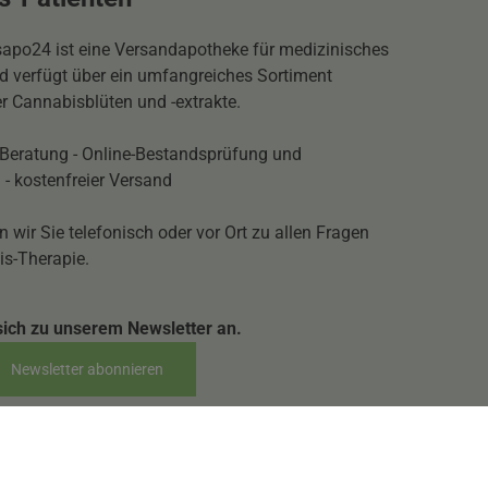
apo24 ist eine Versandapotheke für medizinisches
 verfügt über ein umfangreiches Sortiment
r Cannabisblüten und -extrakte.
Beratung - Online-Bestandsprüfung und
 - kostenfreier Versand
n wir Sie telefonisch oder vor Ort zu allen Fragen
is-Therapie.
sich zu unserem Newsletter an.
Newsletter abonnieren