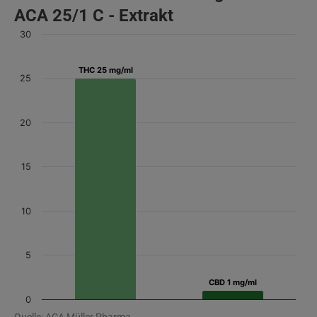
ACA 25/1 C - Extrakt
30
THC 25 mg/ml
THC 25 mg/ml
25
20
15
10
5
CBD 1 mg/ml
CBD 1 mg/ml
0