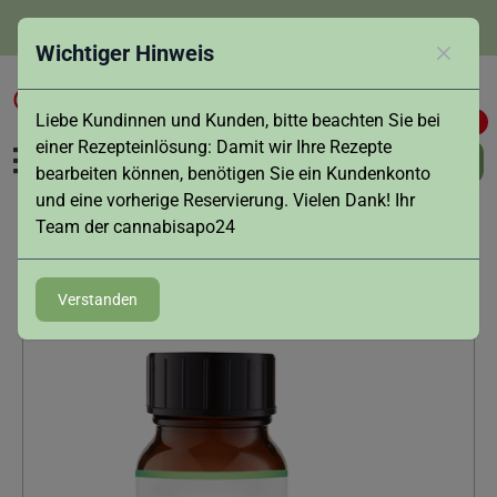
info@cannabisapo24.de
Wichtiger Hinweis
Schlies
Liebe Kundinnen und Kunden, bitte beachten Sie bei
0
0
einer Rezepteinlösung: Damit wir Ihre Rezepte
bearbeiten können, benötigen Sie ein Kundenkonto
und eine vorherige Reservierung. Vielen Dank! Ihr
Team der cannabisapo24
Zurück
Verstanden