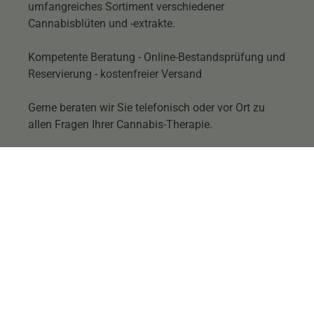
umfangreiches Sortiment verschiedener
Cannabisblüten und -extrakte.
Kompetente Beratung - Online-Bestandsprüfung und
Reservierung - kostenfreier Versand
Gerne beraten wir Sie telefonisch oder vor Ort zu
allen Fragen Ihrer Cannabis-Therapie.
Melden Sie sich zu unserem Newsletter an.
Newsletter abonnieren