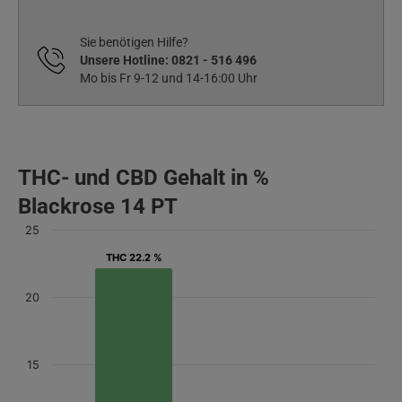
Sie benötigen Hilfe?
Unsere Hotline:
0821 - 516 496
Mo bis Fr 9-12 und 14-16:00 Uhr
THC- und CBD Gehalt in %
Blackrose 14 PT
25
THC 22.2 %
THC 22.2 %
20
15