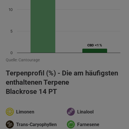
10
5
CBD <1 %
CBD <1 %
0
Quelle: Cantourage
Terpenprofil (%) - Die am häufigsten
enthaltenen Terpene
Blackrose 14 PT
Limonen
Linalool
Trans-Caryophyllen
Farnesene