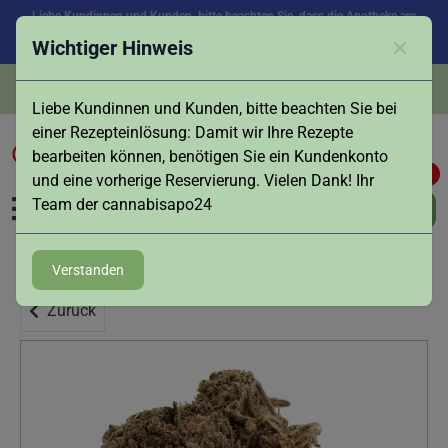
Liebe Kundinnen und Kunden, bitte beachten Sie, dass die Apotheke am
Samstag, den 08.08. aufgrund des Feiertags in Augsburg geschlossen ist.
Wichtiger Hinweis
Vielen Dank für Ihr Verständnis!
Schlies
Persönliche Beratung:
Tel.
0821 - 516 496
Liebe Kundinnen und Kunden, bitte beachten Sie bei
einer Rezepteinlösung: Damit wir Ihre Rezepte
bearbeiten können, benötigen Sie ein Kundenkonto
0
0
und eine vorherige Reservierung. Vielen Dank! Ihr
Team der cannabisapo24
Verstanden
Zurück