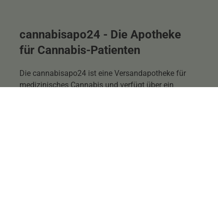
cannabisapo24 - Die Apotheke
für Cannabis-Patienten
Die cannabisapo24 ist eine Versandapotheke für
medizinisches Cannabis und verfügt über ein
umfangreiches Sortiment verschiedener
Cannabisblüten und -extrakte.
Kompetente Beratung - Online-Bestandsprüfung und
Reservierung - kostenfreier Versand
Gerne beraten wir Sie telefonisch oder vor Ort zu
allen Fragen Ihrer Cannabis-Therapie.
Melden Sie sich zu unserem Newsletter an.