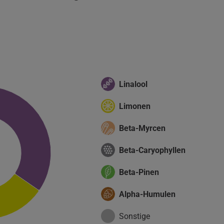
Linalool
Limonen
Beta-Myrcen
Beta-Caryophyllen
Beta-Pinen
Alpha-Humulen
Sonstige