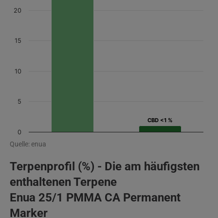
20
15
10
5
CBD <1 %
CBD <1 %
0
Quelle: enua
Terpenprofil (%) - Die am häufigsten
enthaltenen Terpene
Enua 25/1 PMMA CA Permanent
Marker