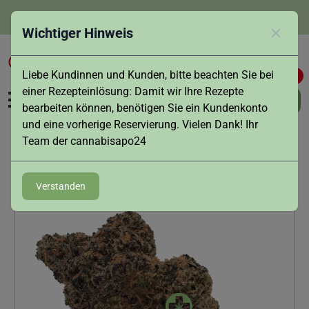
info@cannabisapo24.de
Wichtiger Hinweis
Schlies
Liebe Kundinnen und Kunden, bitte beachten Sie bei
0
0
einer Rezepteinlösung: Damit wir Ihre Rezepte
bearbeiten können, benötigen Sie ein Kundenkonto
und eine vorherige Reservierung. Vielen Dank! Ihr
Team der cannabisapo24
Zurück
Verstanden