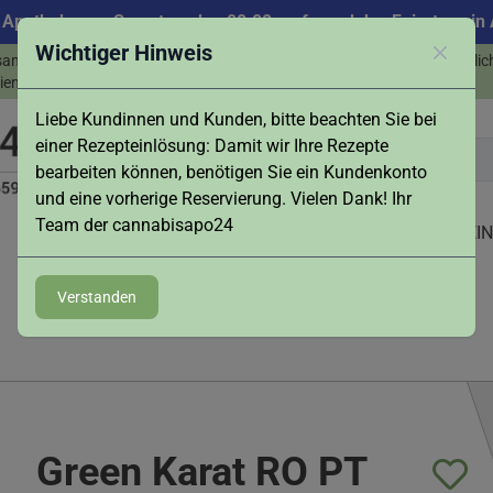
 Apotheke am Samstag, den 08.08. aufgrund des Feiertags in A
Wichtiger Hinweis
sand & Abholung -
Persönlic
Schlies
info@cannabisapo24.de
ienst in Augsburg
Liebe Kundinnen und Kunden, bitte beachten Sie bei
einer Rezepteinlösung: Damit wir Ihre Rezepte
bearbeiten können, benötigen Sie ein Kundenkonto
und eine vorherige Reservierung. Vielen Dank! Ihr
Team der cannabisapo24
ZUBEHÖR
LIVE-BESTAND
NEWS
REZEPT EI
Verstanden
Green Karat RO PT