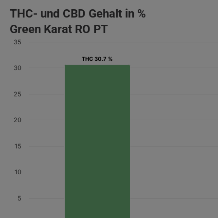
THC- und CBD Gehalt in %
Green Karat RO PT
35
THC 30.7 %
THC 30.7 %
30
25
20
15
10
5