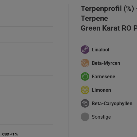
Terpenprofil (%)
Terpene
Green Karat RO 
Linalool
Beta-Myrcen
Farnesene
Limonen
Beta-Caryophyllen
Sonstige
CBD <1 %
CBD <1 %