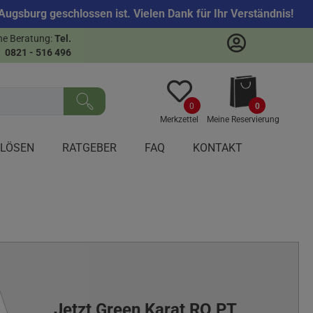
ugsburg geschlossen ist. Vielen Dank für Ihr Verständnis!
he Beratung:
Tel.
sen
0821 - 516 496
0
0
Merkzettel
Meine Reservierung
NLÖSEN
RATGEBER
FAQ
KONTAKT
Jetzt Green Karat RO PT