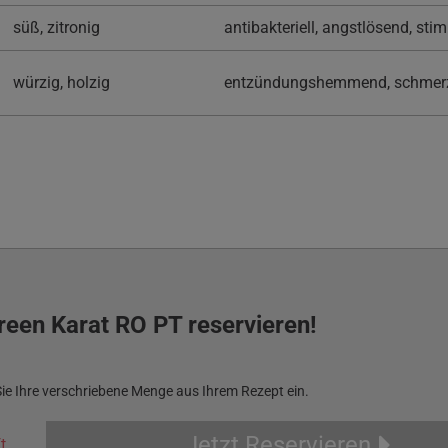
süß, zitronig
antibakteriell, angstlösend, s
würzig, holzig
entzündungshemmend, schmerz
reen Karat RO PT reservieren!
Sie Ihre verschriebene Menge aus Ihrem Rezept ein.
Jetzt Reservieren
t