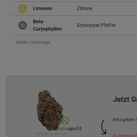
Limonen
Zitrone
Beta-
Schwarzer Pfeffer
Caryophyllen
Quelle: Cantourage
Jetzt G
Bitte geben 
* Abbildung ähnlich
Ausverkauf