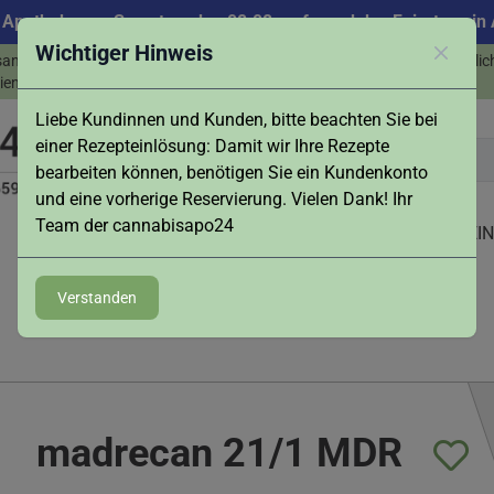
 Apotheke am Samstag, den 08.08. aufgrund des Feiertags in A
Wichtiger Hinweis
sand & Abholung -
Persönlic
Schlies
info@cannabisapo24.de
ienst in Augsburg
Liebe Kundinnen und Kunden, bitte beachten Sie bei
einer Rezepteinlösung: Damit wir Ihre Rezepte
bearbeiten können, benötigen Sie ein Kundenkonto
und eine vorherige Reservierung. Vielen Dank! Ihr
Team der cannabisapo24
ZUBEHÖR
LIVE-BESTAND
NEWS
REZEPT EI
Verstanden
madrecan 21/1 MDR