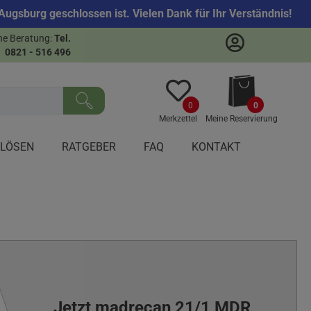
ugsburg geschlossen ist. Vielen Dank für Ihr Verständnis!
he Beratung:
Tel.
sen
0821 - 516 496
0
0
Merkzettel
Meine Reservierung
NLÖSEN
RATGEBER
FAQ
KONTAKT
Jetzt madrecan 21/1 MDR