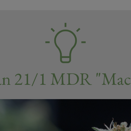
an 21/1 MDR "Mac 