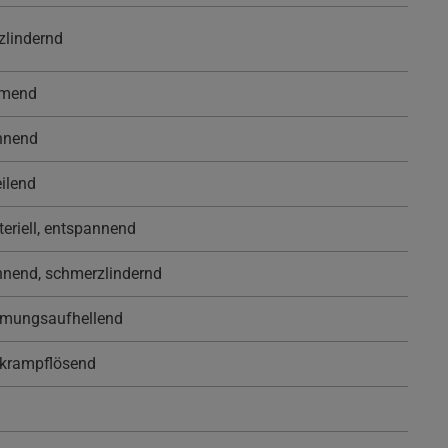
lindernd
mmend
nnend
ilend
riell, entspannend
nend, schmerzlindernd
timmungsaufhellend
 krampflösend