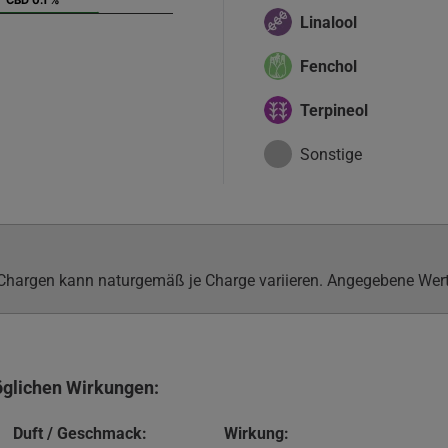
CBD 0.1 %
CBD 0.1 %
Linalool
Fenchol
Terpineol
Sonstige
argen kann naturgemäß je Charge variieren. Angegebene Werte 
öglichen Wirkungen:
Duft / Geschmack:
Wirkung: