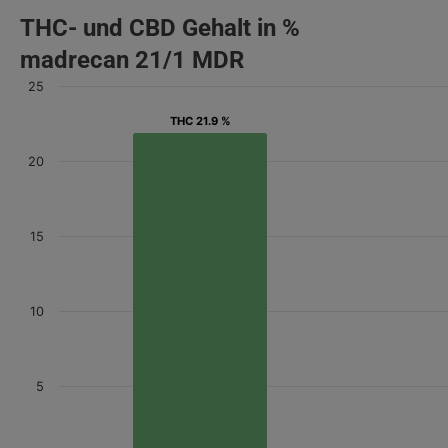
THC- und CBD Gehalt in %
madrecan 21/1 MDR
25
THC 21.9 %
THC 21.9 %
20
15
10
5