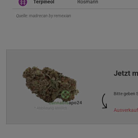
Terpineol
Rosmarin
Quelle: madrecan by remexian
Jetzt 
Bitte geben 
* Abbildung ähnlich
Ausverkauf