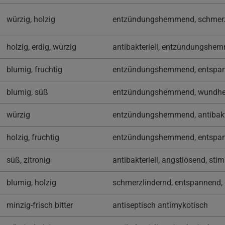
würzig, holzig
entzündungshemmend, schmerz
holzig, erdig, würzig
antibakteriell, entzündungshe
blumig, fruchtig
entzündungshemmend, entspa
blumig, süß
entzündungshemmend, wundhe
würzig
entzündungshemmend, antibakte
holzig, fruchtig
entzündungshemmend, entspan
süß, zitronig
antibakteriell, angstlösend, s
blumig, holzig
schmerzlindernd, entspannend,
minzig-frisch bitter
antiseptisch antimykotisch