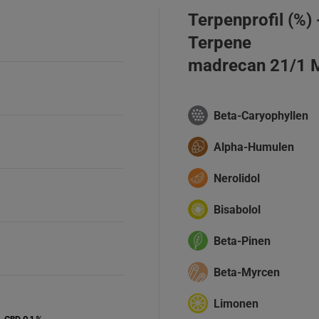
Terpenprofil (%)
Terpene
madrecan 21/1
Beta-Caryophyllen
Alpha-Humulen
Nerolidol
Bisabolol
Beta-Pinen
Beta-Myrcen
Limonen