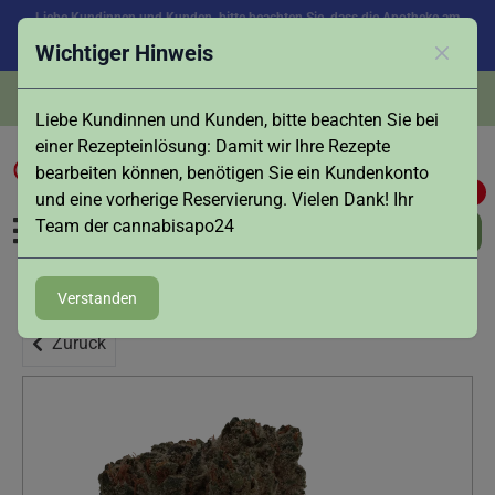
Liebe Kundinnen und Kunden, bitte beachten Sie, dass die Apotheke am
Samstag, den 08.08. aufgrund des Feiertags in Augsburg geschlossen ist.
Wichtiger Hinweis
Vielen Dank für Ihr Verständnis!
Schlies
Persönliche Beratung:
Tel.
0821 - 516 496
Liebe Kundinnen und Kunden, bitte beachten Sie bei
einer Rezepteinlösung: Damit wir Ihre Rezepte
bearbeiten können, benötigen Sie ein Kundenkonto
0
0
und eine vorherige Reservierung. Vielen Dank! Ihr
Team der cannabisapo24
Verstanden
Zurück