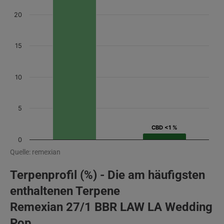
20
15
10
5
CBD <1 %
CBD <1 %
0
Quelle: remexian
Terpenprofil (%) - Die am häufigsten
enthaltenen Terpene
Remexian 27/1 BBR LAW LA Wedding
Pop