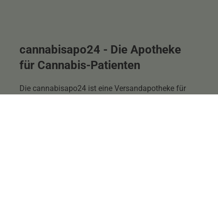
cannabisapo24 - Die Apotheke
für Cannabis-Patienten
Die cannabisapo24 ist eine Versandapotheke für
medizinisches Cannabis und verfügt über ein
umfangreiches Sortiment verschiedener
Cannabisblüten und -extrakte.
Kompetente Beratung - Online-Bestandsprüfung und
Reservierung - kostenfreier Versand
Gerne beraten wir Sie telefonisch oder vor Ort zu
allen Fragen Ihrer Cannabis-Therapie.