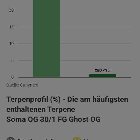
20
15
10
5
CBD <1 %
CBD <1 %
0
Quelle: Canymed
Terpenprofil (%) - Die am häufigsten
enthaltenen Terpene
Soma OG 30/1 FG Ghost OG