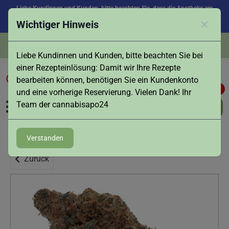
Liebe Kundinnen und Kunden, bitte beachten Sie, dass die Apotheke am
Samstag, den 08.08. aufgrund des Feiertags in Augsburg geschlossen ist.
Wichtiger Hinweis
Vielen Dank für Ihr Verständnis!
Schlies
Persönliche Beratung:
Tel.
0821 - 516 496
Liebe Kundinnen und Kunden, bitte beachten Sie bei
einer Rezepteinlösung: Damit wir Ihre Rezepte
bearbeiten können, benötigen Sie ein Kundenkonto
0
0
und eine vorherige Reservierung. Vielen Dank! Ihr
Team der cannabisapo24
Verstanden
Zurück